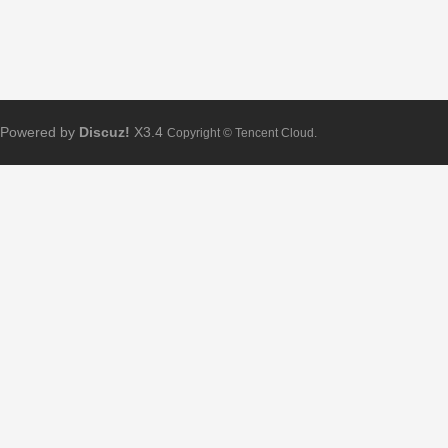
Powered by
Discuz!
X3.4
Copyright © Tencent Cloud.