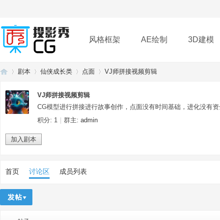
风格框架
AE绘制
3D建模
剧本
仙侠成长类
点面
VJ师拼接视频剪辑
插件
帮助
下载
VJ师拼接视频剪辑
CG模型进行拼接进行故事创作，点面没有时间基础，进化没有
投
›
›
›
›
积分: 1
|
群主:
admin
加入剧本
首页
讨论区
成员列表
影