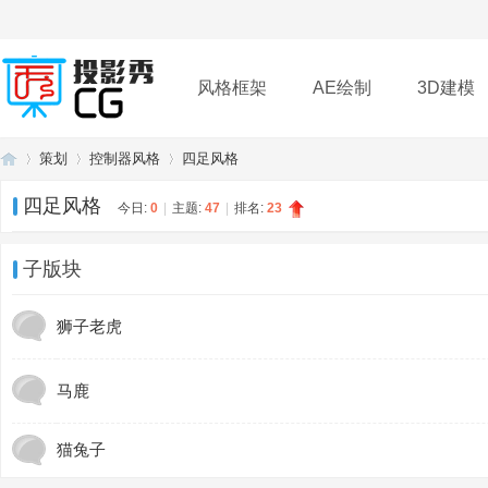
风格框架
AE绘制
3D建模
策划
控制器风格
四足风格
插件
帮助
下载
四足风格
今日:
0
|
主题:
47
|
排名:
23
投
»
›
›
子版块
狮子老虎
马鹿
猫兔子
影