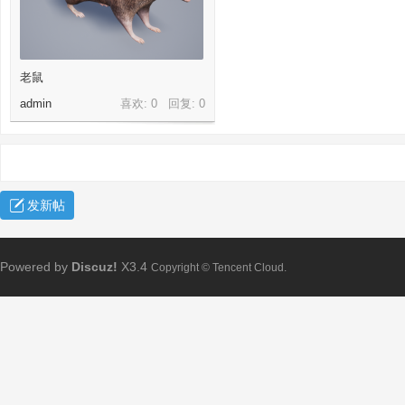
老鼠
admin
喜欢: 0 回复:
0
发新帖
Powered by
Discuz!
X3.4
Copyright © Tencent Cloud.