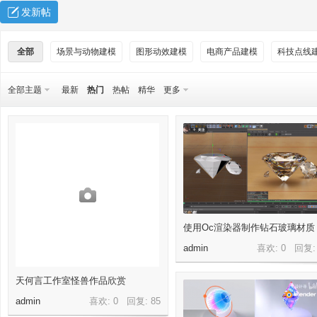
发新帖
全部
场景与动物建模
图形动效建模
电商产品建模
科技点线
全部主题
最新
热门
热帖
精华
更多
秀
使用Oc渲染器制作钻石玻璃材质
admin
喜欢: 0 回复
方
天何言工作室怪兽作品欣赏
admin
喜欢: 0 回复:
85