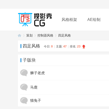
风格框架
AE绘制
策划
控制器风格
四足风格
插件
帮助
下载
四足风格
今日:
0
|
主题:
47
|
排名:
23
投
»
›
›
子版块
狮子老虎
马鹿
猫兔子
影