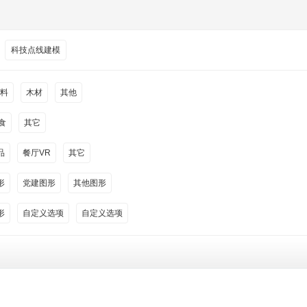
科技点线建模
料
木材
其他
食
其它
品
餐厅VR
其它
形
党建图形
其他图形
形
自定义选项
自定义选项