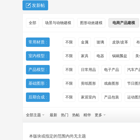
发新帖
全部
场景与动物建模
图形动效建模
电商产品建模
常用材质 :
不限
金属
玻璃
皮肤/皮革
布
室内模型 :
不限
家具
电器
锅碗瓢盆
美
秀
产品模型 :
不限
日常用品
电子产品
汽车产
基础图形 :
不限
剪纸图形
戏曲图形
节日图
后期合成 :
不限
家居室内
产品包装
运动图
全部主题
最新
热门
热帖
精华
更多
方
本版块或指定的范围内尚无主题