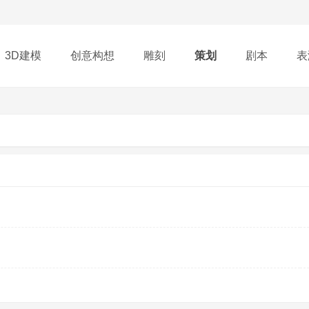
3D建模
创意构想
雕刻
策划
剧本
表