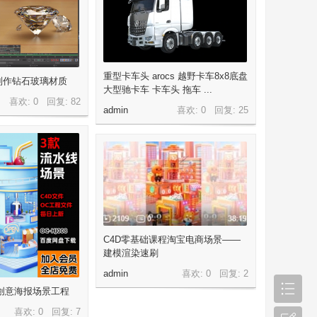
重型卡车头 arocs 越野卡车8x8底盘
制作钻石玻璃材质
大型驰卡车 卡车头 拖车 ...
喜欢: 0 回复:
82
admin
喜欢: 0 回复:
25
C4D零基础课程淘宝电商场景——
建模渲染速刷
admin
喜欢: 0 回复:
2
创意海报场景工程
喜欢: 0 回复:
7