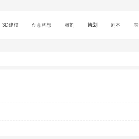
3D建模
创意构想
雕刻
策划
剧本
表