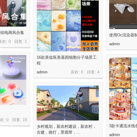
3最炫电商风合集
使用Oc渲染器
喜欢: 0 回复:
1
admin
16款美妆医美基因细胞分子场景工
程
admin
喜欢: 0 回复:
4
欢: 0 回复:
19
3款卡通流水线
乡村规划，新农村建设，新农村，
古建，路灯，景观带，...
admin