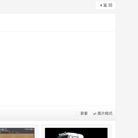
返 回
新窗
图片模式