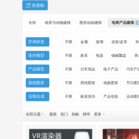
发新帖
全部
场景与动物建模
图形动效建模
电商产品建模
常用材质 :
不限
金属
玻璃
皮肤/皮革
布
室内模型 :
不限
家具
电器
锅碗瓢盆
美
秀
产品模型 :
不限
日常用品
电子产品
汽车产
基础图形 :
不限
剪纸图形
戏曲图形
节日图
后期合成 :
不限
家居室内
产品包装
运动图
全部主题
最新
热门
热帖
精华
更多
方