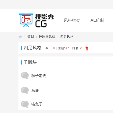
风格框架
AE绘制
策划
控制器风格
四足风格
插件
帮助
下载
四足风格
今日:
0
|
主题:
47
|
排名:
23
投
»
›
›
子版块
狮子老虎
马鹿
猫兔子
影