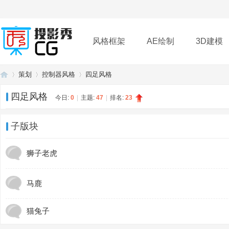
风格框架
AE绘制
3D建模
策划
控制器风格
四足风格
插件
帮助
下载
四足风格
今日:
0
|
主题:
47
|
排名:
23
投
»
›
›
子版块
狮子老虎
马鹿
猫兔子
影