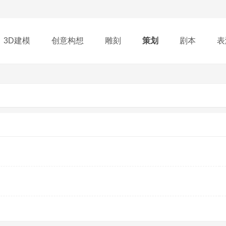
3D建模
创意构想
雕刻
策划
剧本
表