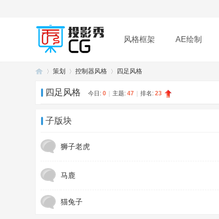
风格框架
AE绘制
策划
控制器风格
四足风格
插件
帮助
下载
四足风格
今日:
0
|
主题:
47
|
排名:
23
投
»
›
›
子版块
狮子老虎
马鹿
猫兔子
影