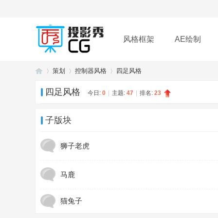
风格框架
AE绘制
策划
控制器风格
四足风格
插件
帮助
下载
四足风格
今日:
0
|
主题:
47
|
排名:
23
投
»
›
›
子版块
狮子老虎
马鹿
猫兔子
影