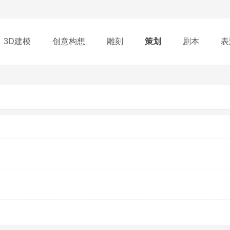
3D建模
创意构想
雕刻
策划
剧本
表