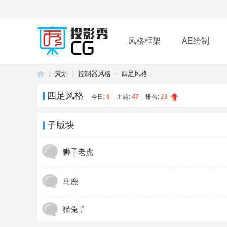
风格框架
AE绘制
策划
控制器风格
四足风格
插件
帮助
下载
四足风格
今日:
0
|
主题:
47
|
排名:
23
投
»
›
›
子版块
狮子老虎
马鹿
猫兔子
影