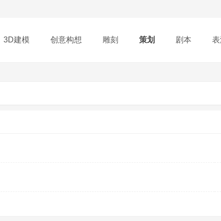
3D建模
创意构想
雕刻
策划
剧本
表