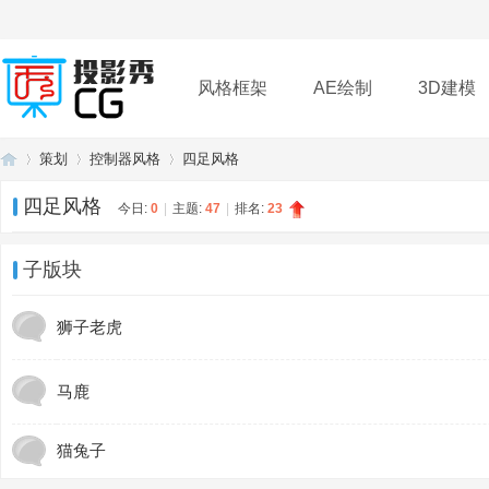
风格框架
AE绘制
3D建模
策划
控制器风格
四足风格
插件
帮助
下载
四足风格
今日:
0
|
主题:
47
|
排名:
23
投
»
›
›
子版块
狮子老虎
马鹿
猫兔子
影