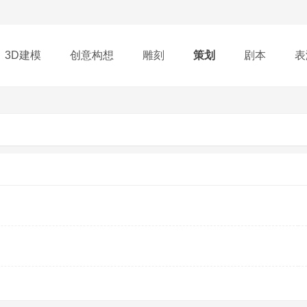
3D建模
创意构想
雕刻
策划
剧本
表