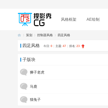
风格框架
AE绘制
策划
控制器风格
四足风格
插件
帮助
下载
四足风格
今日:
0
|
主题:
47
|
排名:
23
投
»
›
›
子版块
狮子老虎
马鹿
猫兔子
影