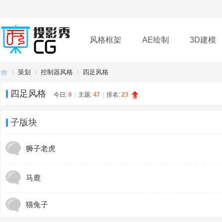
风格框架
AE绘制
3D建模
策划
控制器风格
四足风格
插件
帮助
下载
四足风格
今日:
0
|
主题:
47
|
排名:
23
投
»
›
›
子版块
狮子老虎
马鹿
猫兔子
影