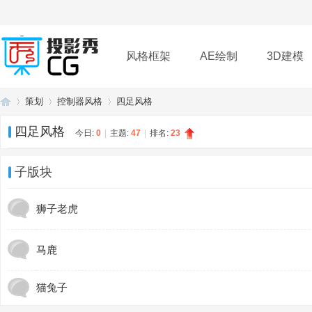
风格框架
AE绘制
3D建模
策划
控制器风格
四足风格
插件
帮助
下载
四足风格
今日:
0
|
主题:
47
|
排名:
23
投
»
›
›
子版块
狮子老虎
马鹿
猫兔子
影