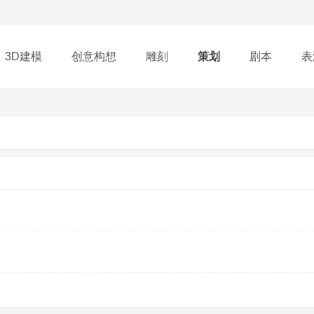
3D建模
创意构想
雕刻
策划
剧本
表