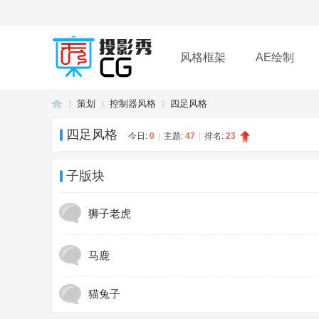
风格框架
AE绘制
策划
控制器风格
四足风格
插件
帮助
下载
四足风格
今日:
0
|
主题:
47
|
排名:
23
投
»
›
›
子版块
狮子老虎
马鹿
猫兔子
影