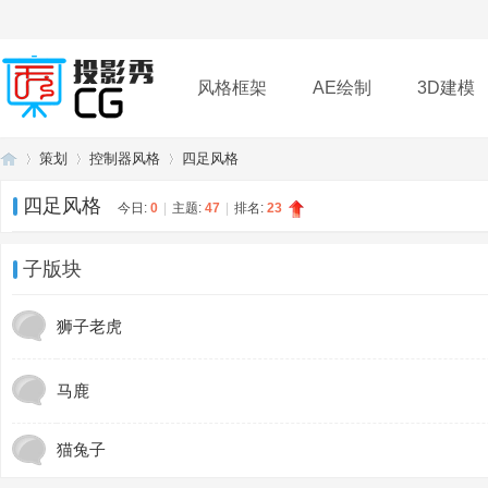
风格框架
AE绘制
3D建模
策划
控制器风格
四足风格
插件
帮助
下载
四足风格
今日:
0
|
主题:
47
|
排名:
23
投
»
›
›
子版块
狮子老虎
马鹿
猫兔子
影