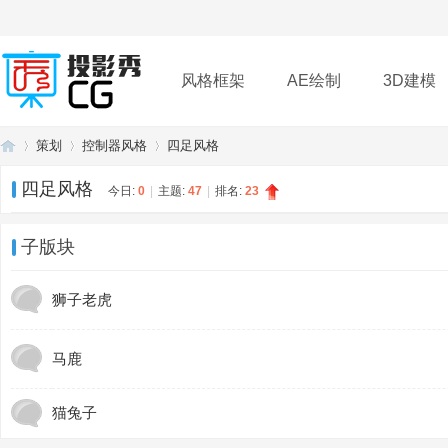
风格框架
AE绘制
3D建模
策划
控制器风格
四足风格
插件
帮助
下载
四足风格
今日:
0
|
主题:
47
|
排名:
23
投
»
›
›
子版块
狮子老虎
马鹿
猫兔子
影