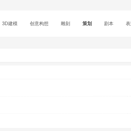
3D建模
创意构想
雕刻
策划
剧本
表