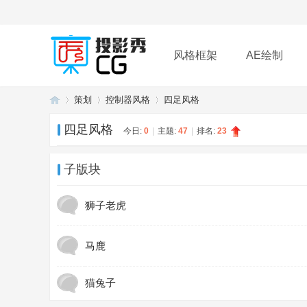
风格框架
AE绘制
策划
控制器风格
四足风格
插件
帮助
下载
四足风格
今日:
0
|
主题:
47
|
排名:
23
投
»
›
›
子版块
狮子老虎
马鹿
猫兔子
影