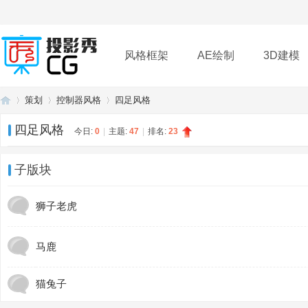
风格框架
AE绘制
3D建模
策划
控制器风格
四足风格
插件
帮助
下载
四足风格
今日:
0
|
主题:
47
|
排名:
23
投
»
›
›
子版块
狮子老虎
马鹿
猫兔子
影