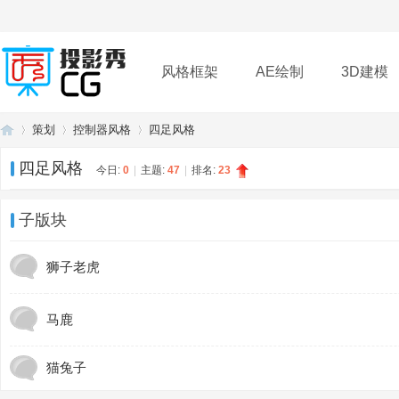
风格框架
AE绘制
3D建模
策划
控制器风格
四足风格
插件
帮助
下载
四足风格
今日:
0
|
主题:
47
|
排名:
23
投
»
›
›
子版块
狮子老虎
马鹿
猫兔子
影