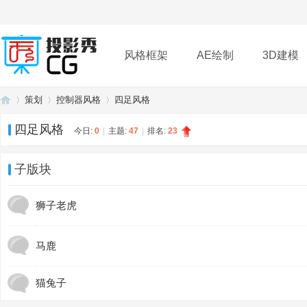
风格框架
AE绘制
3D建模
策划
控制器风格
四足风格
插件
帮助
下载
四足风格
今日:
0
|
主题:
47
|
排名:
23
投
»
›
›
子版块
狮子老虎
马鹿
猫兔子
影