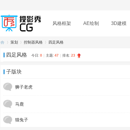
风格框架
AE绘制
3D建模
策划
控制器风格
四足风格
插件
帮助
下载
四足风格
今日:
0
|
主题:
47
|
排名:
23
投
»
›
›
子版块
狮子老虎
马鹿
猫兔子
影