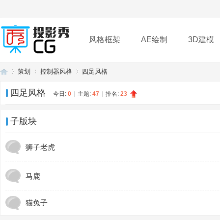
风格框架
AE绘制
3D建模
策划
控制器风格
四足风格
插件
帮助
下载
四足风格
今日:
0
|
主题:
47
|
排名:
23
投
»
›
›
子版块
狮子老虎
马鹿
猫兔子
影