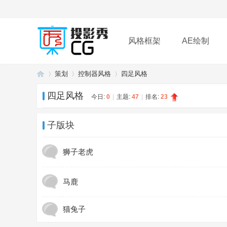
风格框架
AE绘制
策划
控制器风格
四足风格
插件
帮助
下载
四足风格
今日:
0
|
主题:
47
|
排名:
23
投
»
›
›
子版块
狮子老虎
马鹿
猫兔子
影