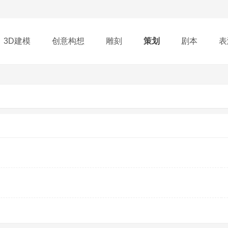
3D建模
创意构想
雕刻
策划
剧本
表