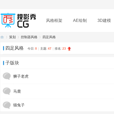
风格框架
AE绘制
3D建模
策划
控制器风格
四足风格
插件
帮助
下载
四足风格
今日:
0
|
主题:
47
|
排名:
23
投
»
›
›
子版块
狮子老虎
马鹿
猫兔子
影