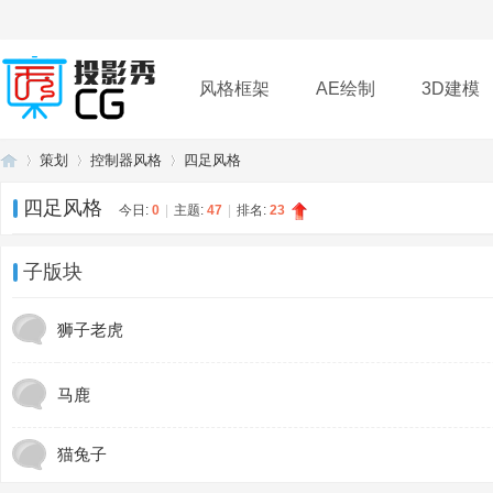
风格框架
AE绘制
3D建模
策划
控制器风格
四足风格
插件
帮助
下载
四足风格
今日:
0
|
主题:
47
|
排名:
23
投
»
›
›
子版块
狮子老虎
马鹿
猫兔子
影