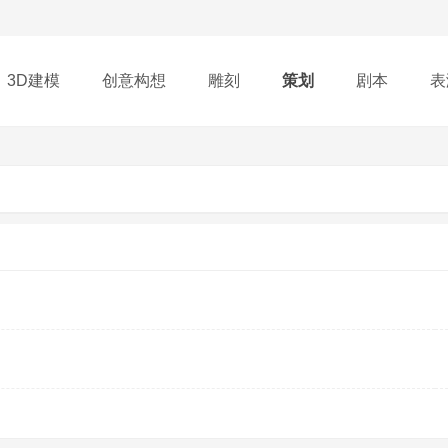
3D建模
创意构想
雕刻
策划
剧本
表