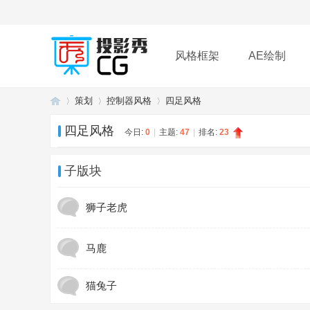
风格框架
AE绘制
策划
控制器风格
四足风格
插件
帮助
下载
四足风格
今日:
0
|
主题:
47
|
排名:
23
投
»
›
›
子版块
狮子老虎
马鹿
猫兔子
影