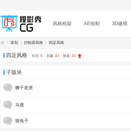
风格框架
AE绘制
3D建模
策划
控制器风格
四足风格
插件
帮助
下载
四足风格
今日:
0
|
主题:
47
|
排名:
23
投
»
›
›
子版块
狮子老虎
马鹿
猫兔子
影