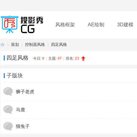
风格框架
AE绘制
3D建模
策划
控制器风格
四足风格
插件
帮助
下载
四足风格
今日:
0
|
主题:
47
|
排名:
23
投
»
›
›
子版块
狮子老虎
马鹿
猫兔子
影