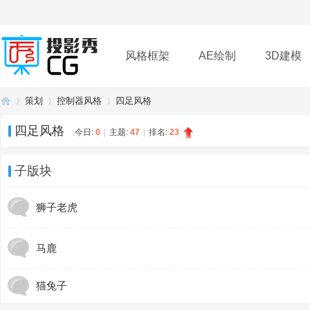
风格框架
AE绘制
3D建模
策划
控制器风格
四足风格
插件
帮助
下载
四足风格
今日:
0
|
主题:
47
|
排名:
23
投
»
›
›
子版块
狮子老虎
马鹿
猫兔子
影