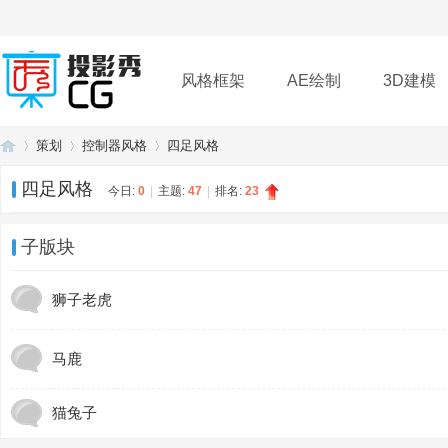
风格框架
AE绘制
3D建模
策划
控制器风格
四足风格
插件
帮助
下载
四足风格
今日:
0
|
主题:
47
|
排名:
23
投
»
›
›
子版块
狮子老虎
马鹿
猫兔子
影