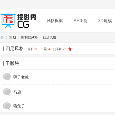
风格框架
AE绘制
3D建模
策划
控制器风格
四足风格
插件
帮助
下载
四足风格
今日:
0
|
主题:
47
|
排名:
23
投
»
›
›
子版块
狮子老虎
马鹿
猫兔子
影