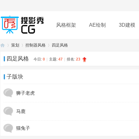
风格框架
AE绘制
3D建模
策划
控制器风格
四足风格
插件
帮助
下载
四足风格
今日:
0
|
主题:
47
|
排名:
23
投
»
›
›
子版块
狮子老虎
马鹿
猫兔子
影