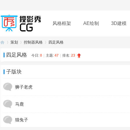
风格框架
AE绘制
3D建模
策划
控制器风格
四足风格
插件
帮助
下载
四足风格
今日:
0
|
主题:
47
|
排名:
23
投
»
›
›
子版块
狮子老虎
马鹿
猫兔子
影