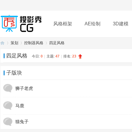
风格框架
AE绘制
3D建模
策划
控制器风格
四足风格
插件
帮助
下载
四足风格
今日:
0
|
主题:
47
|
排名:
23
投
»
›
›
子版块
狮子老虎
马鹿
猫兔子
影