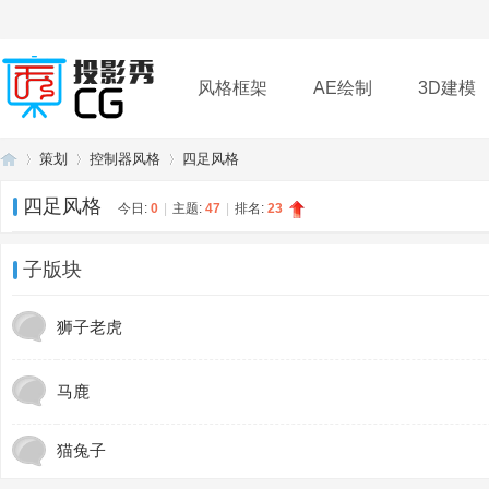
风格框架
AE绘制
3D建模
策划
控制器风格
四足风格
插件
帮助
下载
四足风格
今日:
0
|
主题:
47
|
排名:
23
投
»
›
›
子版块
狮子老虎
马鹿
猫兔子
影