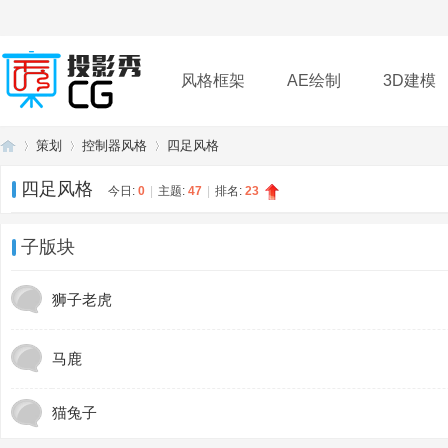
风格框架
AE绘制
3D建模
策划
控制器风格
四足风格
插件
帮助
下载
四足风格
今日:
0
|
主题:
47
|
排名:
23
投
»
›
›
子版块
狮子老虎
马鹿
猫兔子
影