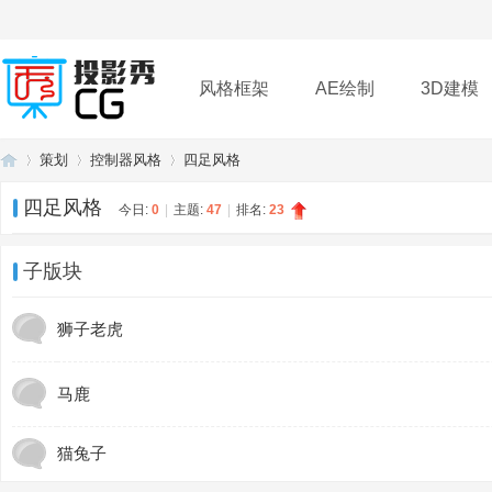
风格框架
AE绘制
3D建模
策划
控制器风格
四足风格
插件
帮助
下载
四足风格
今日:
0
|
主题:
47
|
排名:
23
投
»
›
›
子版块
狮子老虎
马鹿
猫兔子
影