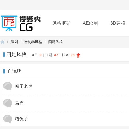
风格框架
AE绘制
3D建模
策划
控制器风格
四足风格
插件
帮助
下载
四足风格
今日:
0
|
主题:
47
|
排名:
23
投
»
›
›
子版块
狮子老虎
马鹿
猫兔子
影