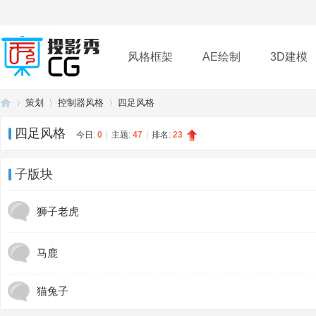
风格框架
AE绘制
3D建模
策划
控制器风格
四足风格
插件
帮助
下载
四足风格
今日:
0
|
主题:
47
|
排名:
23
投
»
›
›
子版块
狮子老虎
马鹿
猫兔子
影