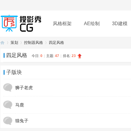
风格框架
AE绘制
3D建模
策划
控制器风格
四足风格
插件
帮助
下载
四足风格
今日:
0
|
主题:
47
|
排名:
23
投
»
›
›
子版块
狮子老虎
马鹿
猫兔子
影