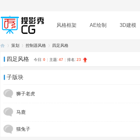
风格框架
AE绘制
3D建模
策划
控制器风格
四足风格
插件
帮助
下载
四足风格
今日:
0
|
主题:
47
|
排名:
23
投
»
›
›
子版块
狮子老虎
马鹿
猫兔子
影