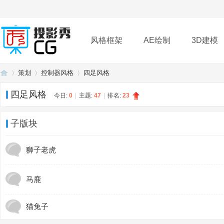
风格框架
AE绘制
3D建模
策划
控制器风格
四足风格
插件
帮助
下载
四足风格
今日:
0
|
主题:
47
|
排名:
23
投
»
›
›
子版块
狮子老虎
马鹿
猫兔子
影