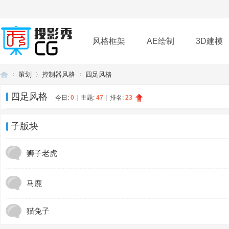
风格框架
AE绘制
3D建模
策划
控制器风格
四足风格
插件
帮助
下载
四足风格
今日:
0
|
主题:
47
|
排名:
23
投
»
›
›
子版块
狮子老虎
马鹿
猫兔子
影