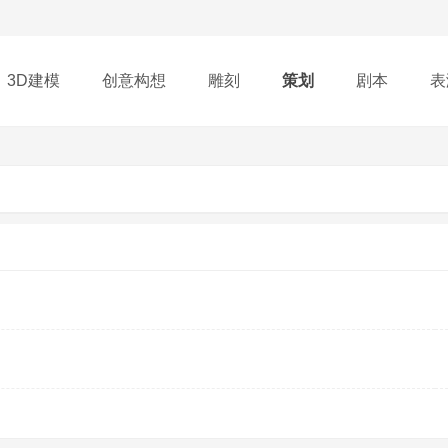
3D建模
创意构想
雕刻
策划
剧本
表