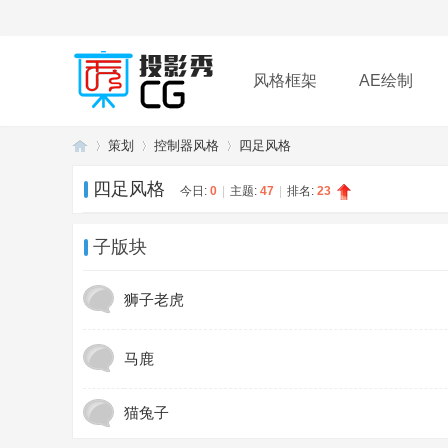
风格框架
AE绘制
策划
控制器风格
四足风格
插件
帮助
下载
四足风格
今日:
0
|
主题:
47
|
排名:
23
投
»
›
›
子版块
狮子老虎
马鹿
猫兔子
影