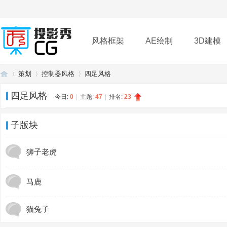
风格框架
AE绘制
3D建模
策划
控制器风格
四足风格
插件
帮助
下载
四足风格
今日:
0
|
主题:
47
|
排名:
23
投
»
›
›
子版块
狮子老虎
马鹿
猫兔子
影