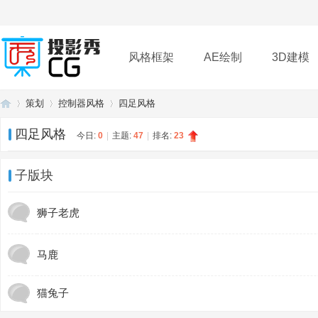
风格框架
AE绘制
3D建模
策划
控制器风格
四足风格
插件
帮助
下载
四足风格
今日:
0
|
主题:
47
|
排名:
23
投
»
›
›
子版块
狮子老虎
马鹿
猫兔子
影