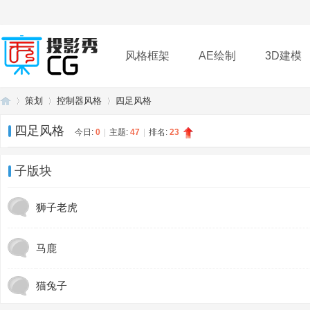
风格框架
AE绘制
3D建模
策划
控制器风格
四足风格
插件
帮助
下载
四足风格
今日:
0
|
主题:
47
|
排名:
23
投
»
›
›
子版块
狮子老虎
马鹿
猫兔子
影