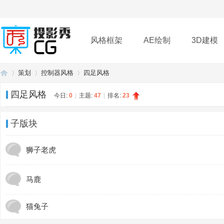
风格框架
AE绘制
3D建模
策划
控制器风格
四足风格
插件
帮助
下载
四足风格
今日:
0
|
主题:
47
|
排名:
23
投
»
›
›
子版块
狮子老虎
马鹿
猫兔子
影