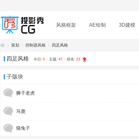
风格框架
AE绘制
3D建模
策划
控制器风格
四足风格
插件
帮助
下载
四足风格
今日:
0
|
主题:
47
|
排名:
23
投
»
›
›
子版块
狮子老虎
马鹿
猫兔子
影