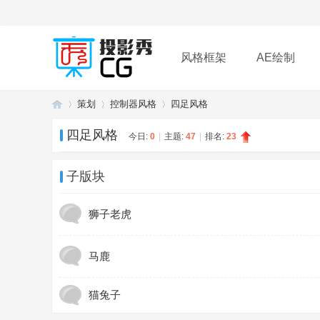
风格框架
AE绘制
策划
控制器风格
四足风格
插件
帮助
下载
四足风格
今日:
0
|
主题:
47
|
排名:
23
投
»
›
›
子版块
狮子老虎
马鹿
猫兔子
影