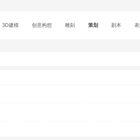
3D建模
创意构想
雕刻
策划
剧本
表