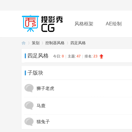
风格框架
AE绘制
策划
控制器风格
四足风格
插件
帮助
下载
四足风格
今日:
0
|
主题:
47
|
排名:
23
投
»
›
›
子版块
狮子老虎
马鹿
猫兔子
影