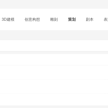
3D建模
创意构想
雕刻
策划
剧本
表